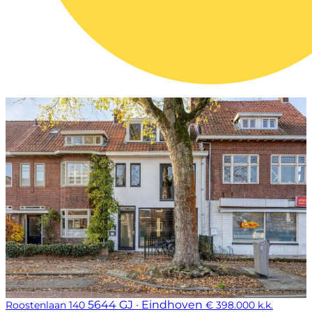
5644 GJ · Eindhoven
Roostenlaan 140
€ 398.000 k.k.