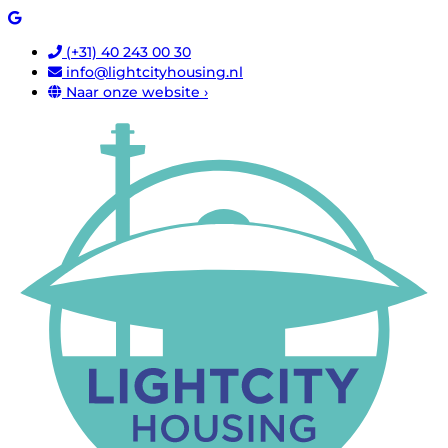
(+31) 40 243 00 30
info@lightcityhousing.nl
Naar onze website ›