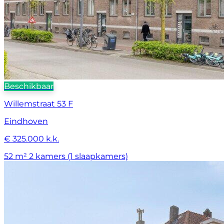
Beschikbaar
Willemstraat 53 F
Eindhoven
€ 325.000 k.k.
52 m²
2 kamers (1 slaapkamers)