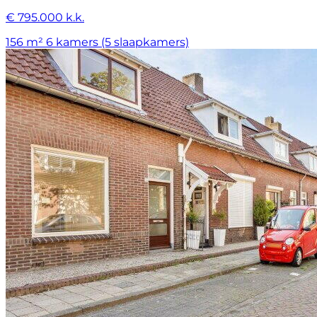
€ 795.000 k.k.
156 m²
6 kamers (5 slaapkamers)