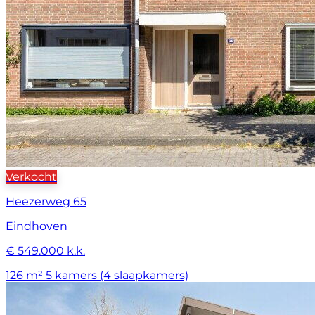
Verkocht
Heezerweg 65
Eindhoven
€ 549.000 k.k.
126 m²
5 kamers (4 slaapkamers)