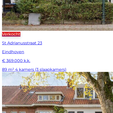
Verkocht
St Adrianusstraat 23
Eindhoven
€ 369.000 k.k.
89 m²
4 kamers (3 slaapkamers)