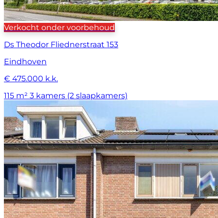
Verkocht onder voorbehoud
Ds Theodor Fliednerstraat 153
Eindhoven
€ 475.000 k.k.
115 m²
3 kamers (2 slaapkamers)