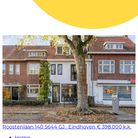
Roostenlaan 140
5644 GJ · Eindhoven
€ 398.000 k.k.
Home