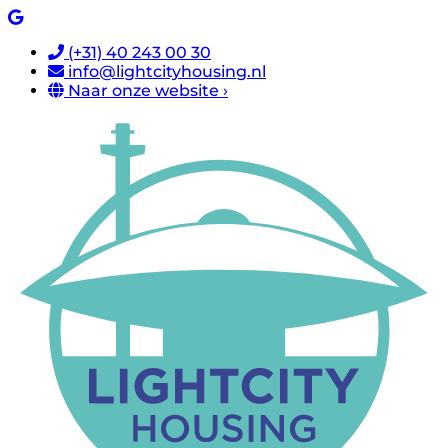
(+31) 40 243 00 30
info@lightcityhousing.nl
Naar onze website ›