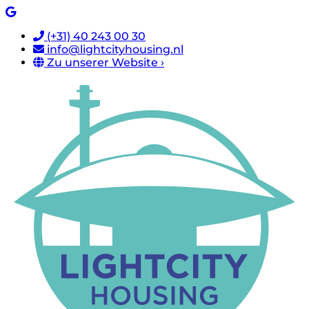
(+31) 40 243 00 30
info@lightcityhousing.nl
Zu unserer Website ›