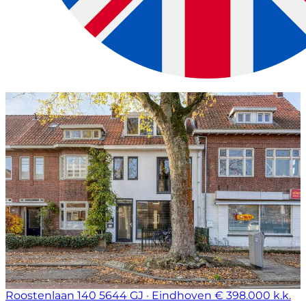
Roostenlaan 140
5644 GJ · Eindhoven
€ 398.000 k.k.