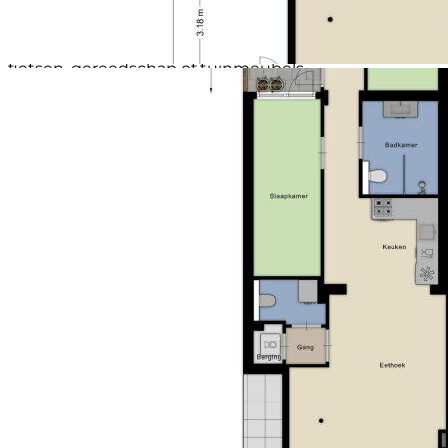
de achterom heeft u een directe en praktische
toegang, bijvoorbeeld voor fietsen. De externe
berging in de tuin biedt extra opbergruimte voor
fietsen, gereedschap of tuinmeubels.
KURZBEZEICHNUNG
Gelijkvloers begane-grondappartement;
Zonnepanelen;
Energietag A;}
Zwei Schlafzimmer;
Moderne, onderhoudsarme PVC-vloer in het gehele
appartement;
Volledig betegelde badkamer met tweede toilet;
Separaat toilet;
Inpandige bergruimte;
Onderhoudsvriendelijke tuin met achterom;
Externe berging in de tuin;
Gelegen aan de gewilde Roostenlaan in Eindhoven.
Locatie – Wonen in een groene, levendige en
uitstekend bereikbare wijk