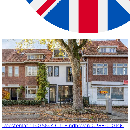
Roostenlaan 140
5644 GJ · Eindhoven
€ 398.000 k.k.