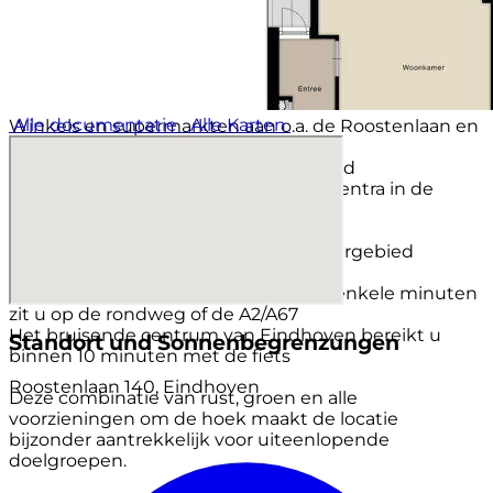
Roostenlaan 140 bevindt zich in de populaire wijk
Roosten, onderdeel van stadsdeel Stratum. Deze
buurt staat bekend om haar ruime opzet, groene
straten en vriendelijke karakter. Op loop- en
fietsafstand vindt u diverse voorzieningen:
Alle documentatie
Alle Karten
Winkels en supermarkten aan o.a. de Roostenlaan en
Leenderweg
Openbaar vervoer op korte loopafstand
Scholen, sportclubs en gezondheidscentra in de
directe omgeving
Groen en recreatie zoals het prachtige
Stadswandelpark, Park Tivoli en natuurgebied
Genneper Parken
Uitstekende bereikbaarheid: binnen enkele minuten
zit u op de rondweg of de A2/A67
Het bruisende centrum van Eindhoven bereikt u
Standort und Sonnenbegrenzungen
binnen 10 minuten met de fiets
Roostenlaan 140, Eindhoven
Deze combinatie van rust, groen en alle
voorzieningen om de hoek maakt de locatie
bijzonder aantrekkelijk voor uiteenlopende
doelgroepen.