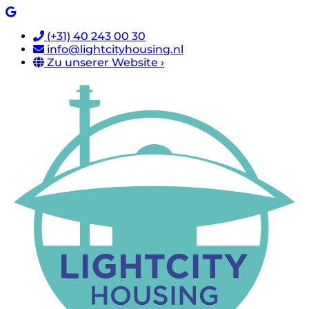
(+31) 40 243 00 30
info@lightcityhousing.nl
Zu unserer Website ›